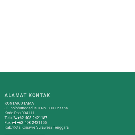
ALAMAT KONTAK
KONTAK UTAMA
Jl. Inolobunggadue II No. 830 Unaaha
Kode Pos 934111
Telp.
+62-408-2421187
Fax.
+62-408-2421155
Kab/Kota Konawe Sulawesi Tenggara