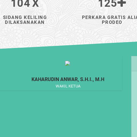
104
X
125
SIDANG KELILING
PERKARA GRATIS ALI
DILAKSANAKAN
PRODEO
KAHARUDIN ANWAR, S.H.I., M.H
WAKIL KETUA