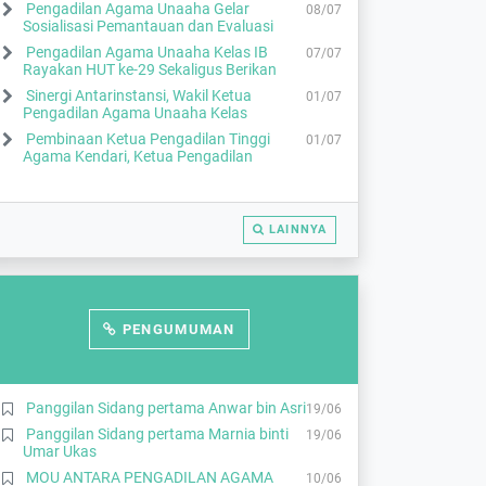
Pengadilan Agama Unaaha Gelar
08/07
2025
Pelaksana Pengadilan..
Sosialisasi Pemantauan dan Evaluasi
SOSIALISASI PENGUATAN DAN
Pengadilan Agama Unaaha Kelas IB
07/07
24/11
Rayakan HUT ke-29 Sekaligus Berikan
PENGEMBANGAN LEMBAGA
2025
PENYEDIA…
Sinergi Antarinstansi, Wakil Ketua
01/07
Pelaksana Pengadilan..
Pengadilan Agama Unaaha Kelas
Pembinaan Ketua Pengadilan Tinggi
SOSIALISASI PROGRAM
01/07
11/11
Agama Kendari, Ketua Pengadilan
KEPEMILIKAN HUNIAN HAKIM DAN…
2025
Pelaksana Pengadilan..
DARING TALKSHOW & DISEMINASI:
11/11
PERAN KELUARGA DAN…
LAINNYA
2025
Pelaksana Pengadilan..
SOSIALISASI PENYELESAIAN
22/10
ADMINISTRASI KENAIKAN
2025
PANGKAT…
PUBLIKASI INFORMASI PUBLIK
PENGUMUMAN
Pelaksana Pengadilan..
ZOOM SOSIALISASI PENYELESAIAN
14/10
ADMINISTRASI KENAIKAN…
2025
Panggilan Sidang pertama Anwar bin Asri
19/06
Pelaksana Pengadilan..
Panggilan Sidang pertama Marnia binti
19/06
BIMBINGAN TEKNIS PENINGKATAN
29/09
Umar Ukas
KOMPETENSI MEDIATOR…
2025
MOU ANTARA PENGADILAN AGAMA
10/06
Pelaksana Pengadilan..