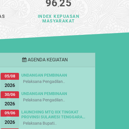
96
25
,
AS
INDEX KEPUASAN
MASYARAKAT
AGENDA KEGIATAN
UNDANGAN PEMBINAAN
05/08
Pelaksana Pengadilan..
2026
UNDANGAN PEMBINAAN
30/06
Pelaksana Pengadilan..
2026
LAUNCHING MTQ IIIX TINGKAT
09/06
PROVINSI SULAWESI TENGGARA…
2026
Pelaksana Bupati..