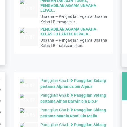
PENGANTAR ALIH TUGAS,
PENGADILAN AGAMA UNAAHA
17/07
LEPAS…
Unaaha – Pengadilan Agama Unaaha
Kelas I.B menggelar..
PENGADILAN AGAMA UNAAHA
KELAS I.B LANTIK KEPALA…
17/07
Unaaha – Pengadilan Agama Unaaha
Kelas I.B melaksanakan..
1
Panggilan Ghaib
Panggilan Sidang
08/07
pertama Alprianus bin Alpius
9
Panggilan Ghaib
Panggilan Sidang
08/07
pertama Alfian Darwin bin Bio.P
9
Panggilan Ghaib
Panggilan Sidang
9
29/06
pertama Marnia Romi Bin Mallu
8
Panggilan Ghaib
Panggilan Sidang