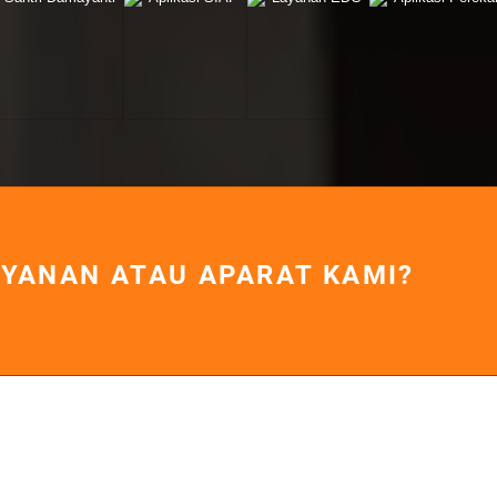
SANTRI DAMAYANTI
WA ASISTEN VI
Sistem antrian
Layanan asisten
sidang dan
virtual (balasan
layanan
otomatis Aplikasi
peradilan, tiket,
WhatsApp)
pemanggilan dan
melalui Nomor
tampilan di layar
WA
LCD
APLIKASI SIAP
arakat
ada
ha.
AYANAN ATAU APARAT KAMI?