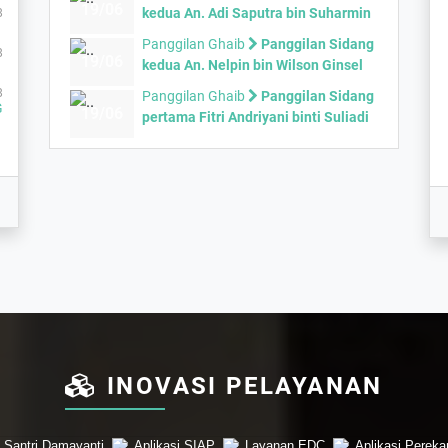
19/06
kedua An. Adi Saputra bin Suharmin
8
Panggilan Ghaib
Panggilan Sidang
8
19/06
kedua An. Nelpin bin Wilson Ginsel
8
Panggilan Ghaib
Panggilan Sidang
G
19/06
pertama Fitri Andriyani binti Suliadi
TICE
INOVASI PELAYANAN