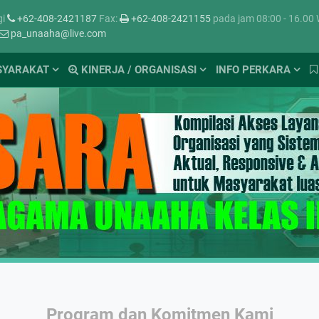
gi
+62-408-2421187
Fax:
+62-408-2421155
pada jam 08:00 - 16.00
pa_unaaha@live.com
SYARAKAT
KINERJA / ORGANISASI
INFO PERKARA
Program dan Komitmen Kami