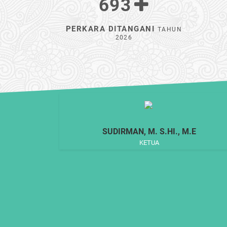
693
PERKARA DITANGANI
TAHUN
2026
SUDIRMAN, M. S.HI., M.E
KETUA