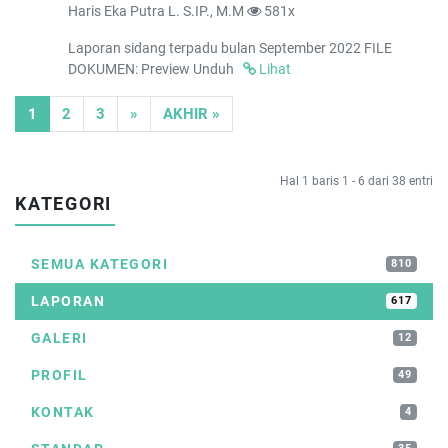
Haris Eka Putra L. S.IP., M.M
581x
Laporan sidang terpadu bulan September 2022 FILE
DOKUMEN: Preview Unduh
Lihat
(CURRENT)
NEXT
1
2
3
»
AKHIR »
Hal 1 baris 1 - 6 dari 38 entri
KATEGORI
SEMUA KATEGORI
810
LAPORAN
617
GALERI
12
PROFIL
49
KONTAK
4