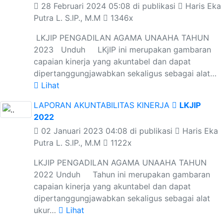
28 Februari 2024 05:08
di publikasi
Haris Eka
Putra L. S.IP., M.M
1346x
LKJIP PENGADILAN AGAMA UNAAHA TAHUN
2023 Unduh LKjIP ini merupakan gambaran
capaian kinerja yang akuntabel dan dapat
dipertanggungjawabkan sekaligus sebagai alat…
Lihat
LAPORAN AKUNTABILITAS KINERJA
LKJIP
2022
02 Januari 2023 04:08
di publikasi
Haris Eka
Putra L. S.IP., M.M
1122x
LKJIP PENGADILAN AGAMA UNAAHA TAHUN
2022 Unduh Tahun ini merupakan gambaran
capaian kinerja yang akuntabel dan dapat
dipertanggungjawabkan sekaligus sebagai alat
ukur…
Lihat