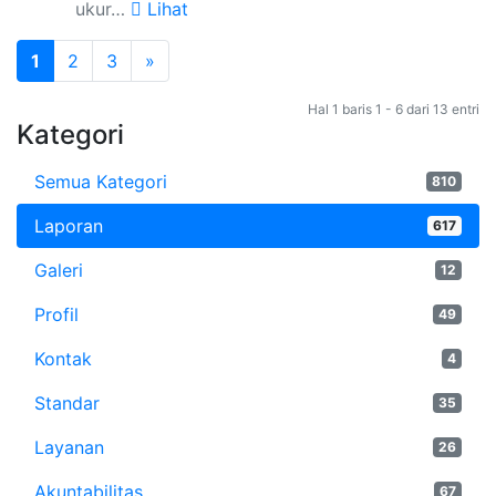
ukur…
Lihat
(current)
Next
1
2
3
»
Hal 1 baris 1 - 6 dari 13 entri
Kategori
Semua Kategori
810
Laporan
617
Galeri
12
Profil
49
Kontak
4
Standar
35
Layanan
26
Akuntabilitas
67