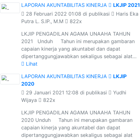
LAPORAN AKUNTABILITAS KINERJA
LKJIP 2021
28 Februari 2022 01:08
di publikasi
Haris Eka
Putra L. S.IP., M.M
822x
LKJIP PENGADILAN AGAMA UNAAHA TAHUN
2021 Unduh Tahun ini merupakan gambaran
capaian kinerja yang akuntabel dan dapat
dipertanggungjawabkan sekaligus sebagai alat…
Lihat
LAPORAN AKUNTABILITAS KINERJA
LKJIP
2020
29 Januari 2021 12:08
di publikasi
Yudhi
Wijaya
822x
LKJIP PENGADILAN AGAMA UNAAHA TAHUN
2020 Unduh Tahun ini merupakan gambaran
capaian kinerja yang akuntabel dan dapat
dipertanggungjawabkan sekaligus sebagai alat