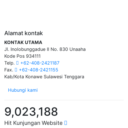
Alamat kontak
KONTAK UTAMA
Jl. Inolobunggadue II No. 830 Unaaha
Kode Pos 934111
Telp.
+62-408-2421187
Fax.
+62-408-2421155
Kab/Kota Konawe Sulawesi Tenggara
Hubungi kami
9,023,188
Hit Kunjungan Website