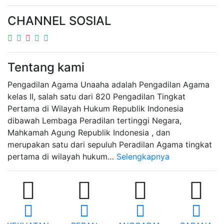
CHANNEL SOSIAL
Tentang kami
Pengadilan Agama Unaaha adalah Pengadilan Agama
kelas II, salah satu dari 820 Pengadilan Tingkat
Pertama di Wilayah Hukum Republik Indonesia
dibawah Lembaga Peradilan tertinggi Negara,
Mahkamah Agung Republik Indonesia , dan
merupakan satu dari sepuluh Peradilan Agama tingkat
pertama di wilayah hukum…
Selengkapnya