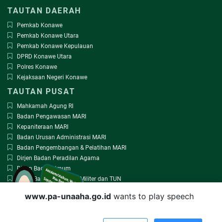
TAUTAN DAERAH
Pemkab Konawe
Pemkab Konawe Utara
Pemkab Konawe Kepulauan
DPRD Konawe Utara
Polres Konawe
Kejaksaan Negeri Konawe
TAUTAN PUSAT
Mahkamah Agung RI
Badan Pengawasan MARI
Kepaniteraan MARI
Badan Urusan Administrasi MARI
Badan Pengembangan & Pelatihan MARI
Dirjen Badan Peradilan Agama
Dirjen Badan Umum
Dirjen Badan Peradilan Militer dan TUN
www.pa-unaaha.go.id
wants to play speech
www.pa-unaaha.go.id
by yudhi.tc@gmail.com @2018
Render
2.7465
sec usage
5.2 MB