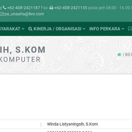
gi
+62-408-2421187
Fax:
+62-408-2421155
pada jam 08:00 - 16.00
pa_unaaha@live.com
SYARAKAT
KINERJA / ORGANISASI
INFO PERKARA
IH, S.KOM
BE
 KOMPUTER
:
Winda Listyaningsih, S.Kom