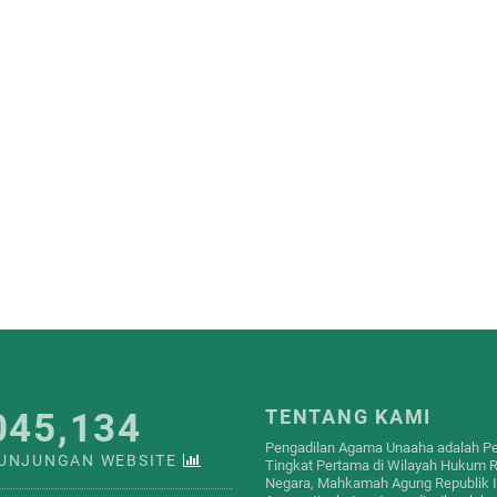
045,134
TENTANG KAMI
Pengadilan Agama Unaaha adalah Pen
KUNJUNGAN WEBSITE
Tingkat Pertama di Wilayah Hukum R
Negara, Mahkamah Agung Republik In