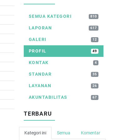
SEMUA KATEGORI
810
LAPORAN
617
GALERI
12
PROFIL
49
KONTAK
4
STANDAR
35
LAYANAN
26
AKUNTABILITAS
67
TERBARU
Kategori ini
Semua
Komentar