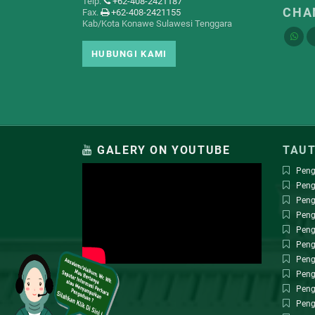
Telp.
+62-408-2421187
CHA
Fax.
+62-408-2421155
Kab/Kota Konawe Sulawesi Tenggara
HUBUNGI KAMI
GALERY ON YOUTUBE
TAUT
Peng
Peng
Peng
Peng
Peng
Peng
Peng
Peng
Peng
Peng