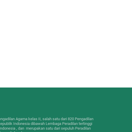
gadilan Agama kelas II, salah satu dari 820 Pengadilan
epublik Indonesia dibawah Lembaga Peradilan tertinggi
donesia , dan merupakan satu dari sepuluh Peradilan