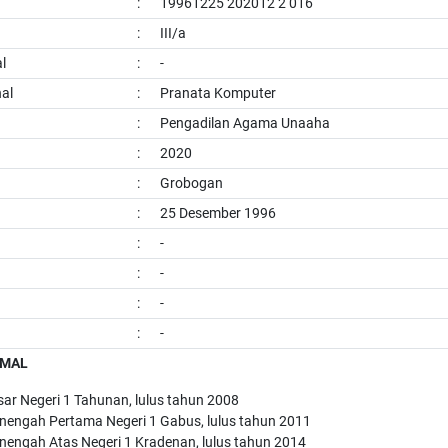
:
19961225 202012 2 016
:
III/a
l
:
-
al
:
Pranata Komputer
:
Pengadilan Agama Unaaha
:
2020
:
Grobogan
:
25 Desember 1996
:
-
:
-
:
-
:
-
RMAL
ar Negeri 1 Tahunan, lulus tahun 2008
nengah Pertama Negeri 1 Gabus, lulus tahun 2011
nengah Atas Negeri 1 Kradenan, lulus tahun 2014