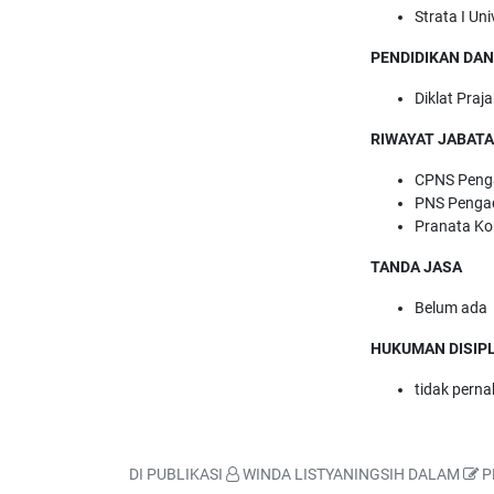
Strata I Un
PENDIDIKAN DAN
Diklat Praj
RIWAYAT JABAT
CPNS Peng
PNS Pengad
Pranata Ko
TANDA JASA
Belum ada
HUKUMAN DISIPL
tidak perna
DI PUBLIKASI
WINDA LISTYANINGSIH
DALAM
P