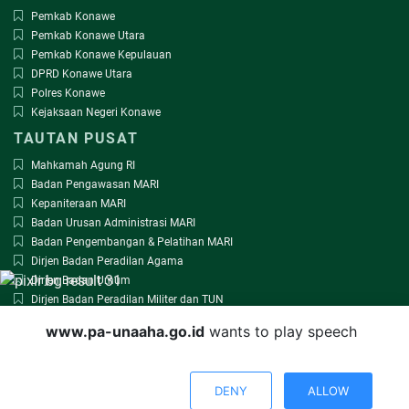
Pemkab Konawe
Pemkab Konawe Utara
Pemkab Konawe Kepulauan
DPRD Konawe Utara
Polres Konawe
Kejaksaan Negeri Konawe
TAUTAN PUSAT
Mahkamah Agung RI
Badan Pengawasan MARI
Kepaniteraan MARI
Badan Urusan Administrasi MARI
Badan Pengembangan & Pelatihan MARI
Dirjen Badan Peradilan Agama
Dirjen Badan Umum
Dirjen Badan Peradilan Militer dan TUN
www.pa-unaaha.go.id
wants to play speech
www.pa-unaaha.go.id
by yudhi.tc@gmail.com @2018
Render
2.4536
sec usage
5.2 MB
DENY
ALLOW
Online : Log on :