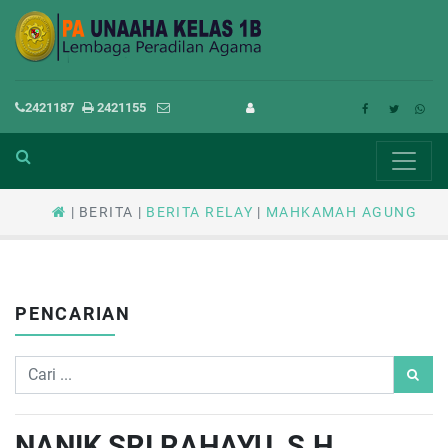
2421187
2421155
BERITA
BERITA RELAY
MAHKAMAH AGUNG
PENCARIAN
NANIK SRI RAHAYU, S.H.